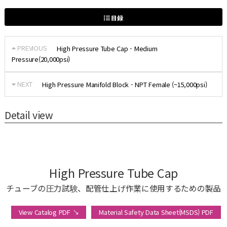
目録
PREVIOUS
High Pressure Tube Cap - Medium
Pressure(20,000psi)
NEXT
High Pressure Manifold Block - NPT Female (~15,000psi)
Detail view
High Pressure Tube Cap
チューブの圧力試験、配管仕上げ作業に使用するための製品
View Catalog PDF ↘
Material Safety Data Sheet(MSDS) PDF