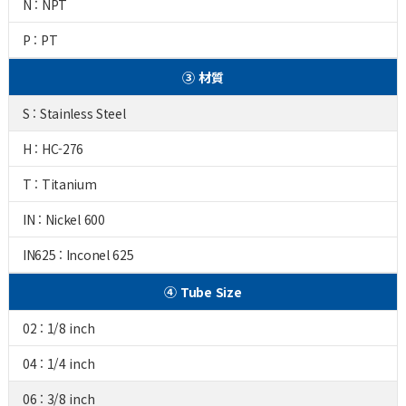
N : NPT
P : PT
③ 材質
S : Stainless Steel
H : HC-276
T : Titanium
IN : Nickel 600
IN625 : Inconel 625
④ Tube Size
02 : 1/8 inch
04 : 1/4 inch
06 : 3/8 inch