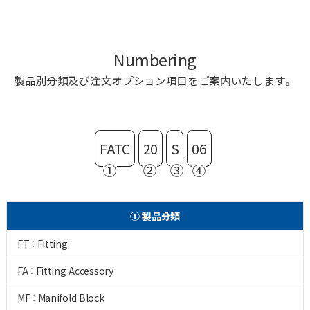
Numbering
製品別分類及び注文オプション項目をご案内いたします。
FATC
20
S
06
①
②
③
④
① 製品分類
FT : Fitting
FA : Fitting Accessory
MF : Manifold Block