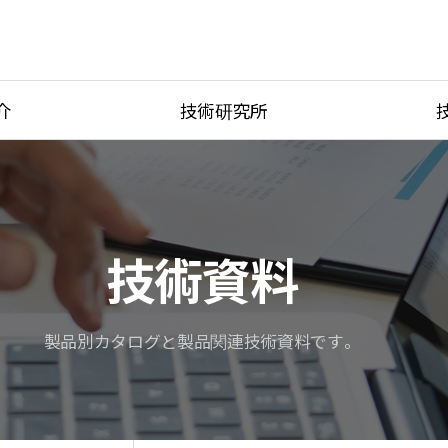
介
技術研究所
ves
技術研究所
Product Ca
ting
研究機材
製品締結法
be
PORT TYP
技術資料
温度別圧力
s
単位変換器
製品別カタログと製品関連技術資料です。
Tubing Con
Flow