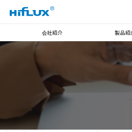
会社紹介
製品紹
会社概要
High Pressure Val
会社沿革
High Pressure Fit
認証状況
High Pressure Tu
設備状況
Union&Adapters
Global Network
Lok Type Product
主な顧客
Regulator
訪ねてこられる道
Pressure/Tempe/