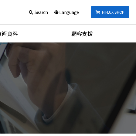
Search
Language
HIFLUX SHOP
技術資料
顧客支援
talog
お知らせ
Q&A
E
動画
データ
統合検索
nections Torque